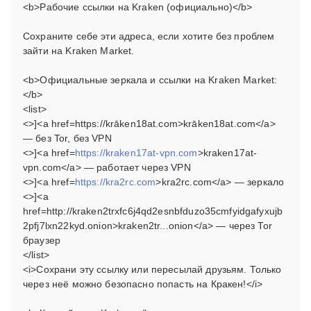
<b>Рабочие ссылки на Kraken (официально)</b>
Сохраните себе эти адреса, если хотите без проблем
зайти на Kraken Market.
<b>Официальные зеркала и ссылки на Kraken Market:
</b>
<list>
<>]<a href=https://krāken18at.com>krāken18at.com</a>
— без Tor, без VPN
<>]<a href=
https://kraken17at-vpn.com
>kraken17at-
vpn.com</a> — работает через VPN
<>]<a href=
https://kra2rc.com
>kra2rc.com</a> — зеркало
<>]<a
href=http://kraken2trxfc6j4qd2esnbfduzo35cmfyidgafyxujb
2pfj7lxn22kyd.onion>kraken2tr...onion</a> — через Tor
браузер
</list>
<i>Сохрани эту ссылку или пересылай друзьям. Только
через неё можно безопасно попасть на Кракен!</i>